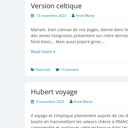
Version celtique
13 novembre 2023
Anne-Marie
Myriam, bien connue de nos pages, donne dans le c
des amies hongroises présentent sur notre dernier
fond blanc… Mais aussi piqûre grise….
Version
Read more
celtique
Flash Info
1 Comment
Hubert voyage
9 novembre 2023
Anne-Marie
Il voyage et s’implique pleinement auprès de ces d
boutis en transmettant les valeurs chères à FRAN
comprendre et appliquer cette technique dans les