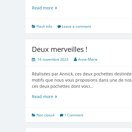
Provence
Read more
Prestige
:
rappel
Flash Info
Leave a comment
Deux merveilles !
16 novembre 2023
Anne-Marie
Réalisées par Annick, ces deux pochettes destinées
motifs que nous vous proposions dans une de nos re
ces deux pochettes dont voici…
Deux
Read more
merveilles
!
Non classé
1 Comment