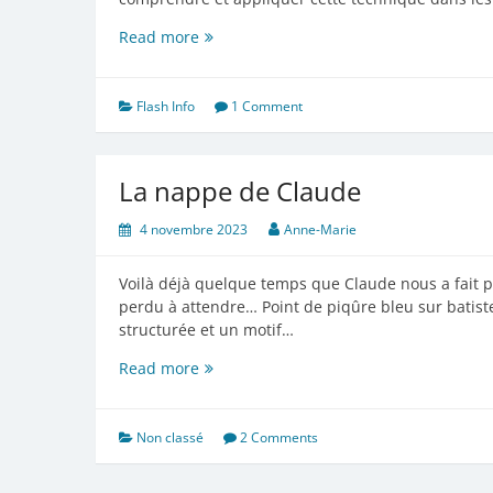
Hubert
Read more
voyage
Flash Info
1 Comment
La nappe de Claude
4 novembre 2023
Anne-Marie
Voilà déjà quelque temps que Claude nous a fait p
perdu à attendre… Point de piqûre bleu sur batis
structurée et un motif…
La
Read more
nappe
de
Claude
Non classé
2 Comments