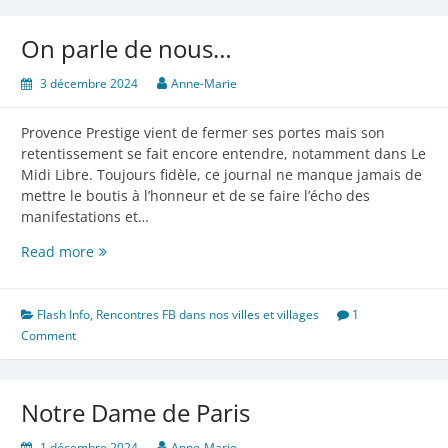
On parle de nous…
3 décembre 2024
Anne-Marie
Provence Prestige vient de fermer ses portes mais son
retentissement se fait encore entendre, notamment dans Le
Midi Libre. Toujours fidèle, ce journal ne manque jamais de
mettre le boutis à l’honneur et de se faire l’écho des
manifestations et…
On
Read more
parle
de
nous…
Flash Info
,
Rencontres FB dans nos villes et villages
1
Comment
Notre Dame de Paris
1 décembre 2024
Anne-Marie