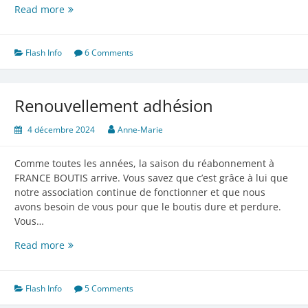
Des
Read more
nouvelles
de
Vancouver
Flash Info
6 Comments
Renouvellement adhésion
4 décembre 2024
Anne-Marie
Comme toutes les années, la saison du réabonnement à
FRANCE BOUTIS arrive. Vous savez que c’est grâce à lui que
notre association continue de fonctionner et que nous
avons besoin de vous pour que le boutis dure et perdure.
Vous…
Renouvellement
Read more
adhésion
Flash Info
5 Comments