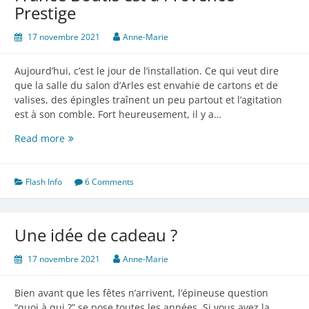
Prestige
17 novembre 2021
Anne-Marie
Aujourd’hui, c’est le jour de l’installation. Ce qui veut dire
que la salle du salon d’Arles est envahie de cartons et de
valises, des épingles traînent un peu partout et l’agitation
est à son comble. Fort heureusement, il y a…
France
Read more
Boutis
est
à
Flash Info
6 Comments
Provence
Prestige
Une idée de cadeau ?
17 novembre 2021
Anne-Marie
Bien avant que les fêtes n’arrivent, l’épineuse question
“quoi à qui ?” se pose toutes les années. Si vous avez la