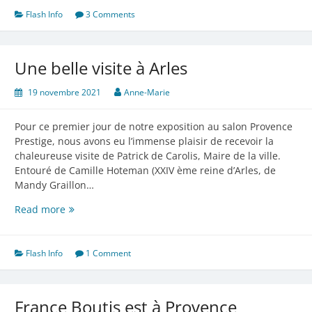
à
Flash Info
3 Comments
Marseille
Une belle visite à Arles
19 novembre 2021
Anne-Marie
Pour ce premier jour de notre exposition au salon Provence
Prestige, nous avons eu l’immense plaisir de recevoir la
chaleureuse visite de Patrick de Carolis, Maire de la ville.
Entouré de Camille Hoteman (XXIV ème reine d’Arles, de
Mandy Graillon…
Une
Read more
belle
visite
à
Flash Info
1 Comment
Arles
France Boutis est à Provence