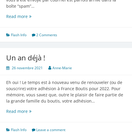
boîte “spam”…
ATTENTION
Read more
!
Flash Info
2 Comments
Un an déjà !
26 novembre 2021
Anne-Marie
Eh oui ! Le temps est à nouveau venu de renouveler (ou de
souscrire) votre adhésion à France Boutis pour 2022. Pour
mémoire, vous savez que, outre le plaisir de faire partie de
la grande famille du boutis, votre adhésion…
Un
Read more
an
déjà
!
Flash Info
Leave a comment