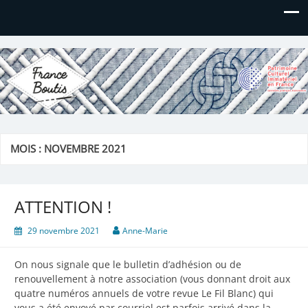
France Boutis
Le site de France Boutis
MOIS :
NOVEMBRE 2021
ATTENTION !
29 novembre 2021
Anne-Marie
On nous signale que le bulletin d’adhésion ou de
renouvellement à notre association (vous donnant droit aux
quatre numéros annuels de votre revue Le Fil Blanc) qui
vous a été envoyé par courriel est parfois arrivé dans la