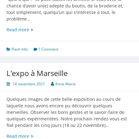
chance d’avoir un(e) adepte du boutis, de la broderie et,
tout simplement, quelqu’un qui s’intéresse à tout, le
problème…
Une
Read more
idée
de
cadeau
Flash Info
1 Comment
?
L’expo à Marseille
14 novembre 2021
Anne-Marie
Quelques images de cette belle exposition au cours de
laquelle nous avons encore pu découvrir quelques
merveilles. Observer les bons gestes et le savoir-faire de
quelques expérimentées. Notre prochain rendez-vous est
fixé pendant les cinq jours (18 ou 22 novembre)…
L’expo
Read more