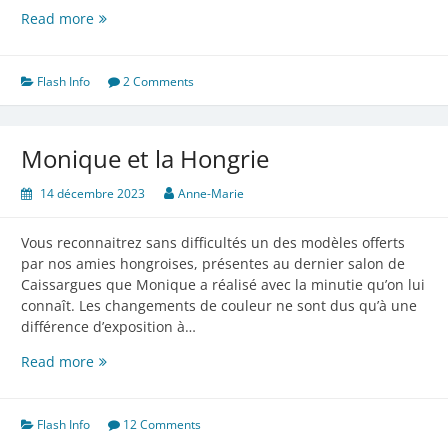
Qu’est-
Read more
ce
qu’elle
a
Flash Info
2 Comments
encore
inventé
?!
Monique et la Hongrie
14 décembre 2023
Anne-Marie
Vous reconnaitrez sans difficultés un des modèles offerts
par nos amies hongroises, présentes au dernier salon de
Caissargues que Monique a réalisé avec la minutie qu’on lui
connaît. Les changements de couleur ne sont dus qu’à une
différence d’exposition à…
Monique
Read more
et
la
Hongrie
Flash Info
12 Comments