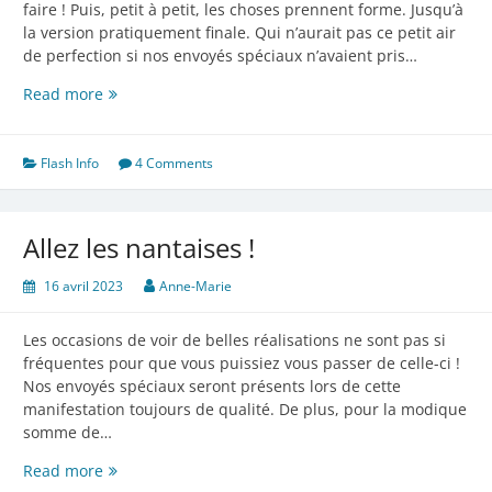
faire ! Puis, petit à petit, les choses prennent forme. Jusqu’à
la version pratiquement finale. Qui n’aurait pas ce petit air
de perfection si nos envoyés spéciaux n’avaient pris…
Nantes,
Read more
nous
voilà
!
Flash Info
4 Comments
Allez les nantaises !
16 avril 2023
Anne-Marie
Les occasions de voir de belles réalisations ne sont pas si
fréquentes pour que vous puissiez vous passer de celle-ci !
Nos envoyés spéciaux seront présents lors de cette
manifestation toujours de qualité. De plus, pour la modique
somme de…
Allez
Read more