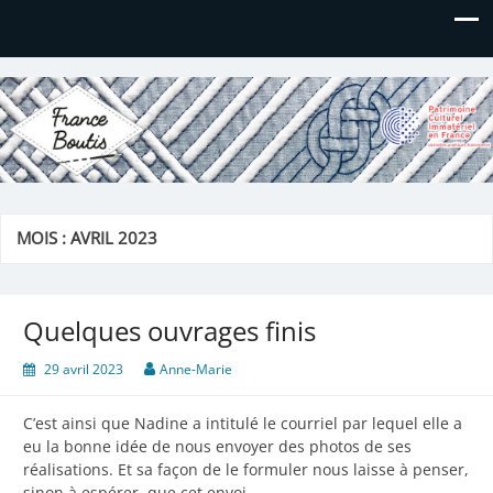
France Boutis
Le site de France Boutis
MOIS :
AVRIL 2023
Quelques ouvrages finis
29 avril 2023
Anne-Marie
C’est ainsi que Nadine a intitulé le courriel par lequel elle a
eu la bonne idée de nous envoyer des photos de ses
réalisations. Et sa façon de le formuler nous laisse à penser,
sinon à espérer, que cet envoi…