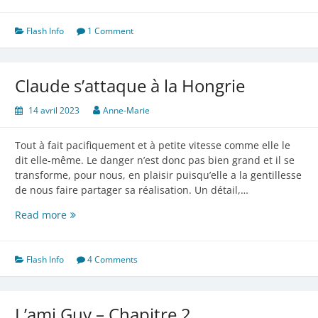
les
nantaises
!
Flash Info
1 Comment
Claude s’attaque à la Hongrie
14 avril 2023
Anne-Marie
Tout à fait pacifiquement et à petite vitesse comme elle le
dit elle-même. Le danger n’est donc pas bien grand et il se
transforme, pour nous, en plaisir puisqu’elle a la gentillesse
de nous faire partager sa réalisation. Un détail,…
Claude
Read more
s’attaque
à
la
Flash Info
4 Comments
Hongrie
L’ami Guy – Chapitre 2