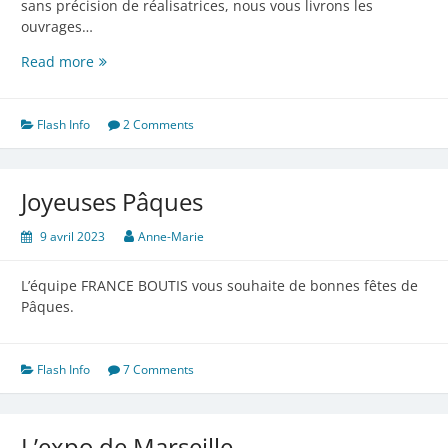
sans précision de réalisatrices, nous vous livrons les
ouvrages…
L’ami
Read more
Guy
–
Chapitre
Flash Info
2 Comments
2
Joyeuses Pâques
9 avril 2023
Anne-Marie
L’équipe FRANCE BOUTIS vous souhaite de bonnes fêtes de
Pâques.
Flash Info
7 Comments
L’expo de Marseille