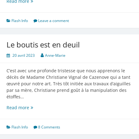
Nantes
Read more
J2
Flash Info
Leave a comment
Le boutis est en deuil
20 avril 2023
Anne-Marie
C’est avec une profonde tristesse que nous apprenons le
décès de Madame Christiane Vignal de Cazenove qui a tant
œuvré pour notre art. Très tôt initiée aux travaux d’aiguilles
par sa mère, Christiane prend goût à la manipulation des
étoffes…
Le
Read more
boutis
est
en
Flash Info
8 Comments
deuil