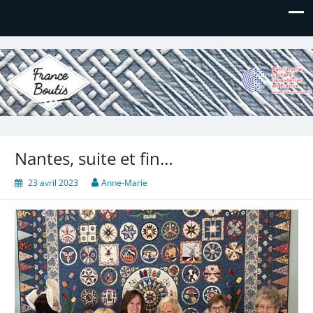
France Boutis
Le site de France Boutis
Nantes, suite et fin…
23 avril 2023
Anne-Marie