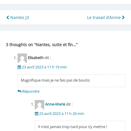
Navigation
Nantes J3
Le travail d’Annie
de
l’article
3 thoughts on “
Nantes, suite et fin…
”
Elisabeth
dit :
23 avril 2023 à 11 h 19 min
Magnifique mais je ne fais pas de boutis
Répondre
Anne-Marie
dit :
23 avril 2023 à 11 h 26 min
Il n’est jamais trop tard pour s’y mettre !