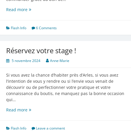
Nos
Read more
nouveautés
Flash Info
6 Comments
Réservez votre stage !
5 novembre 2024
Anne-Marie
Si vous avez la chance d’habiter près d’Arles, si vous avez
l’intention de vous y rendre ou si l’envie vous venait de
découvrir ou de perfectionner votre pratique et votre
connaissance du boutis, ne manquez pas la bonne occasion
qui…
Réservez
Read more
votre
stage
!
Flash Info
Leave a comment