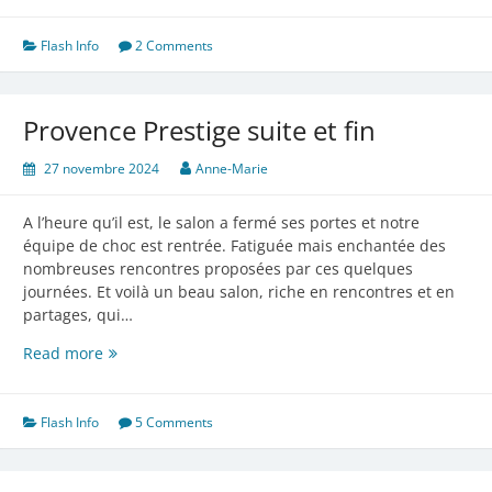
Flash Info
2 Comments
Provence Prestige suite et fin
27 novembre 2024
Anne-Marie
A l’heure qu’il est, le salon a fermé ses portes et notre
équipe de choc est rentrée. Fatiguée mais enchantée des
nombreuses rencontres proposées par ces quelques
journées. Et voilà un beau salon, riche en rencontres et en
partages, qui…
Provence
Read more
Prestige
suite
et
Flash Info
5 Comments
fin