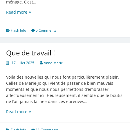
ménage. C’est…
Quel
Read more
beau
mélange
!
Flash Info
5 Comments
Que de travail !
17 juillet 2025
Anne-Marie
Voilà des nouvelles qui nous font particulièrement plaisir.
Celles de Marie-Jo qui vient de passer de bien mauvais
moments et que nous nous permettons d’embrasser
affectueusement ici. Heureusement, il semble que le boutis
ne l’ait jamais lâchée dans ces épreuves…
Que
Read more
de
travail
!
Flash Info
11 Comments