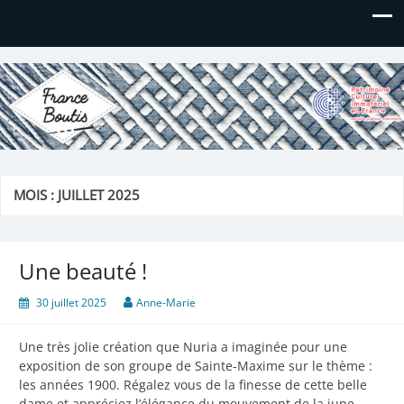
France Boutis
Le site de France Boutis
MOIS :
JUILLET 2025
Une beauté !
30 juillet 2025
Anne-Marie
Une très jolie création que Nuria a imaginée pour une
exposition de son groupe de Sainte-Maxime sur le thème :
les années 1900. Régalez vous de la finesse de cette belle
dame et appréciez l’élégance du mouvement de la jupe….