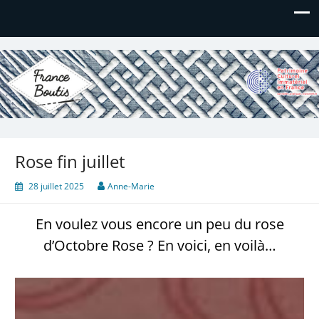
France Boutis
Le site de France Boutis
Rose fin juillet
28 juillet 2025
Anne-Marie
En voulez vous encore un peu du rose
d’Octobre Rose ? En voici, en voilà…