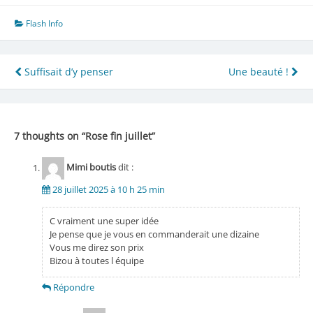
Flash Info
Navigation
Suffisait d’y penser
Une beauté !
de
l’article
7 thoughts on “
Rose fin juillet
”
Mimi boutis
dit :
28 juillet 2025 à 10 h 25 min
C vraiment une super idée
Je pense que je vous en commanderait une dizaine
Vous me direz son prix
Bizou à toutes l équipe
Répondre