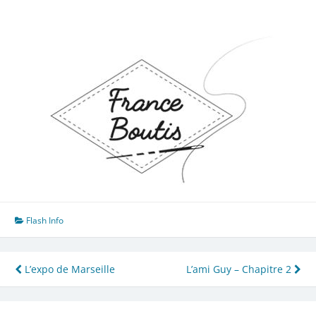
Flash Info
Navigation
L’expo de Marseille
L’ami Guy – Chapitre 2
de