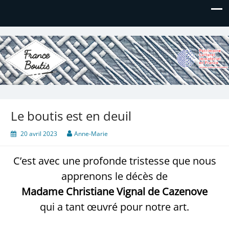
France Boutis
Le site de France Boutis
Le boutis est en deuil
20 avril 2023
Anne-Marie
C’est avec une profonde tristesse que nous
apprenons le décès de
Madame Christiane Vignal de Cazenove
qui a tant œuvré pour notre art.