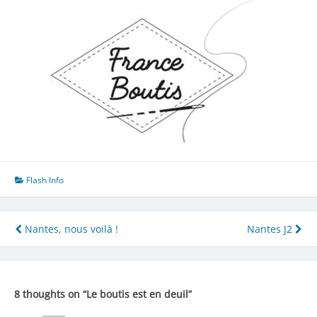
Flash Info
Navigation
Nantes, nous voilà !
Nantes J2
de
l’article
8 thoughts on “
Le boutis est en deuil
”