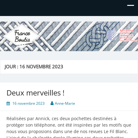
France Boutis
Le site de France Boutis
JOUR :
16 NOVEMBRE 2023
Deux merveilles !
16 novembre 2023
Anne-Marie
Réalisées par Annick, ces deux pochettes destinées à
protéger son téléphone, ont été inspirées par les motifs que
nous vous proposions dans une de nos revues Le Fil Blanc.
L’ajout de la chaînette dorée illumine ces deux pochettes