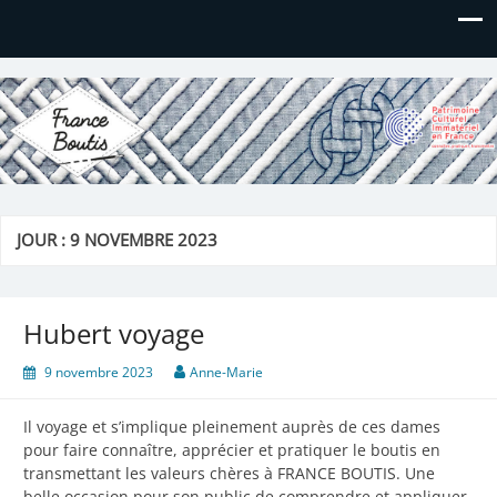
France Boutis
Le site de France Boutis
JOUR :
9 NOVEMBRE 2023
Hubert voyage
9 novembre 2023
Anne-Marie
Il voyage et s’implique pleinement auprès de ces dames
pour faire connaître, apprécier et pratiquer le boutis en
transmettant les valeurs chères à FRANCE BOUTIS. Une
belle occasion pour son public de comprendre et appliquer