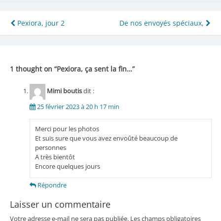
Navigation
Pexiora, jour 2
De nos envoyés spéciaux,
de
l’article
1 thought on “
Pexiora, ça sent la fin…
”
Mimi boutis
dit :
25 février 2023 à 20 h 17 min
Merci pour les photos
Et suis sure que vous avez envoûté beaucoup de
personnes
A très bientôt
Encore quelques jours
Répondre
Laisser un commentaire
Votre adresse e-mail ne sera pas publiée.
Les champs obligatoires