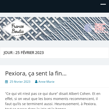
France Boutis
Le site de France Boutis
JOUR :
25 FÉVRIER 2023
Pexiora, ça sent la fin…
25 février 2023
Anne-Marie
“Ce qui vit n’est pas ce qui dure” disait Albert Cohen. Et en
effet, si on veut que les bons moments recommencent, il
faut qu’ils se terminent aussi. Heureusement, à Pexiora,
tout se passe dans la joie et la bonne…