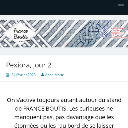
France Boutis
Le site de France Boutis
Pexiora, jour 2
24 février 2023
Anne-Marie
On s’active toujours autant autour du stand
de FRANCE BOUTIS. Les curieuses ne
manquent pas, pas davantage que les
étonnées ou les “au bord de se laisser