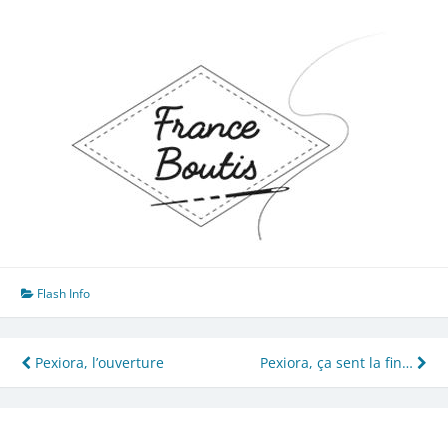
Flash Info
Navigation
Pexiora, l’ouverture
Pexiora, ça sent la fin…
de
l’article