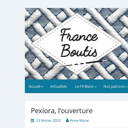
Skip
to
France Boutis
Le site de France Boutis
content
Accueil
Actualités
Le Fil Blanc
Nos patrons
Pexiora, l’ouverture
23 février 2023
Anne-Marie