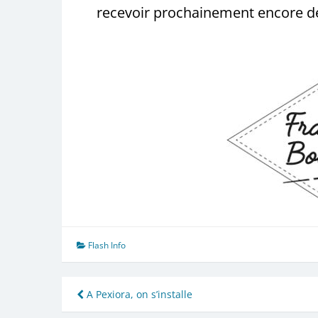
recevoir prochainement encore de
Flash Info
Navigation
A Pexiora, on s’installe