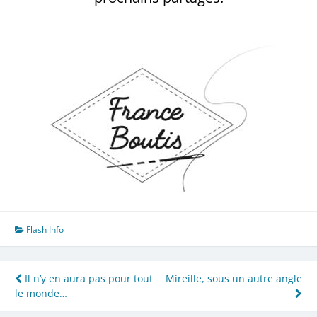
Flash Info
Navigation
Il n’y en aura pas pour tout
Mireille, sous un autre angle
le monde…
de