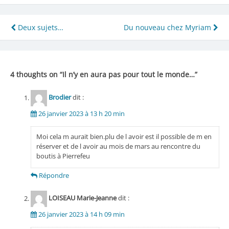
Navigation
Deux sujets…
Du nouveau chez Myriam
de
l’article
4 thoughts on “
Il n’y en aura pas pour tout le monde…
”
Brodier
dit :
26 janvier 2023 à 13 h 20 min
Moi cela m aurait bien.plu de l avoir est il possible de m en
réserver et de l avoir au mois de mars au rencontre du
boutis à Pierrefeu
Répondre
LOISEAU Marie-Jeanne
dit :
26 janvier 2023 à 14 h 09 min