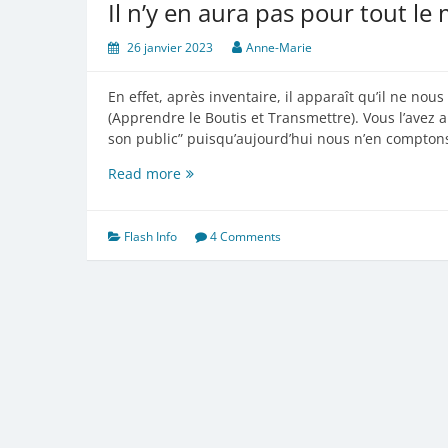
Il n’y en aura pas pour tout l
26 janvier 2023
Anne-Marie
En effet, après inventaire, il apparaît qu’il ne n
(Apprendre le Boutis et Transmettre). Vous l’avez a
son public” puisqu’aujourd’hui nous n’en compton
Il
Read more
n’y
en
aura
Flash Info
4 Comments
pas
pour
tout
le
monde…