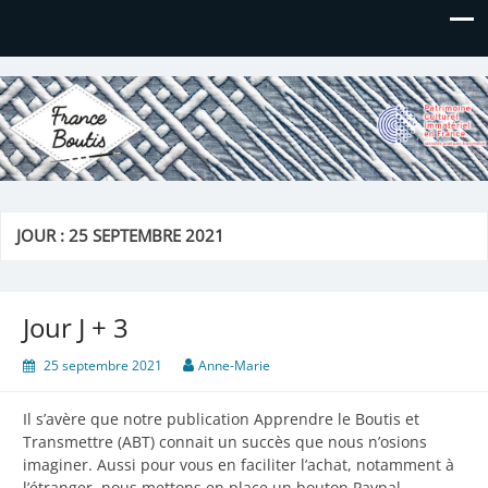
France Boutis
Le site de France Boutis
JOUR :
25 SEPTEMBRE 2021
Jour J + 3
25 septembre 2021
Anne-Marie
Il s’avère que notre publication Apprendre le Boutis et
Transmettre (ABT) connait un succès que nous n’osions
imaginer. Aussi pour vous en faciliter l’achat, notamment à
l’étranger, nous mettons en place un bouton Paypal