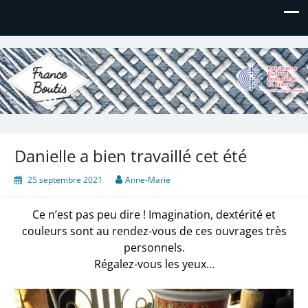
France Boutis
Le site de France Boutis
Danielle a bien travaillé cet été
25 septembre 2021
Anne-Marie
Ce n’est pas peu dire ! Imagination, dextérité et
couleurs sont au rendez-vous de ces ouvrages très
personnels.
Régalez-vous les yeux…