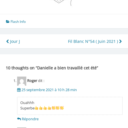
Flash Info
Navigation
Jour J
Fil Blanc N°54 ( Juin 2021 )
de
l’article
10 thoughts on “
Danielle a bien travaillé cet été
”
Roger
dit :
25 septembre 2021 à 10 h 28 min
Ouahhh
Superbe
Répondre