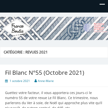
France Boutis
Le site de France Boutis
CATÉGORIE :
REVUES 2021
Fil Blanc N°55 (Octobre 2021)
1 octobre 2021
Anne-Marie
Guettez votre facteur, il vous apportera ces jours-ci le
numéro 55 de votre revue Le Fil Blanc. Ce trimestre, nous
parlerons du Ver à soie, de Noël qui approche plus vite qu’il
n’y paraît, de patron central, de défi, etc……