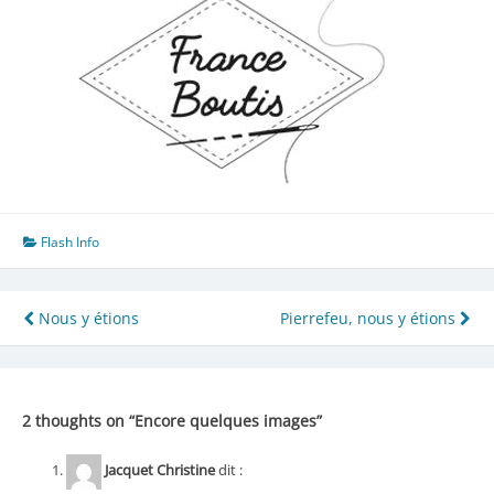
Flash Info
Navigation
Nous y étions
Pierrefeu, nous y étions
de
l’article
2 thoughts on “
Encore quelques images
”
Jacquet Christine
dit :