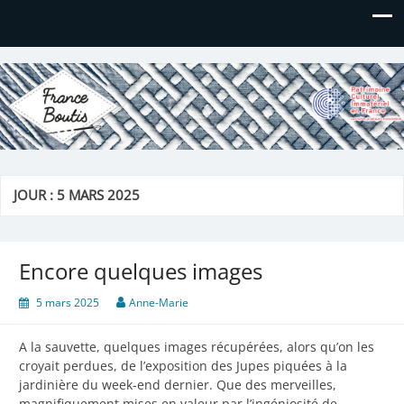
France Boutis
Le site de France Boutis
JOUR :
5 MARS 2025
Encore quelques images
5 mars 2025
Anne-Marie
A la sauvette, quelques images récupérées, alors qu’on les
croyait perdues, de l’exposition des Jupes piquées à la
jardinière du week-end dernier. Que des merveilles,
magnifiquement mises en valeur par l’ingéniosité de