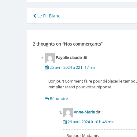
Navigation
Le Fil Blanc
de
l’article
2 thoughts on “
Nos commerçants
”
Payolle claude
dit :
25 avril 2024 à 22 h 17 min
Bonjour! Comment faire pour déplacer le tambour 
remplie? Merci pour votre réponse.
Répondre
Anne-Marie
dit :
26 avril 2024 à 10 h 46 min
Bonjour Madame,