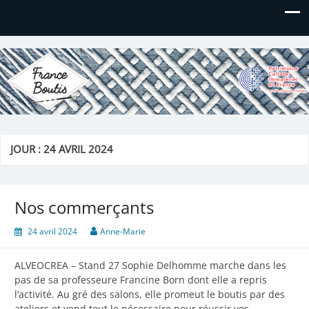
France Boutis
Le site de France Boutis
JOUR :
24 AVRIL 2024
Nos commerçants
24 avril 2024
Anne-Marie
ALVEOCREA – Stand 27 Sophie Delhomme marche dans les
pas de sa professeure Francine Born dont elle a repris
l’activité. Au gré des salons, elle promeut le boutis par des
ateliers et vend tout le nécessaire pour réussir vos