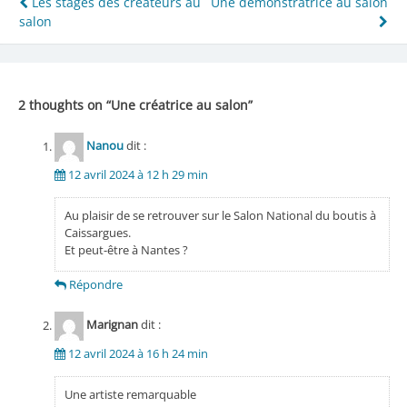
Navigation
Les stages des créateurs au
Une démonstratrice au salon
salon
de
l’article
2 thoughts on “
Une créatrice au salon
”
Nanou
dit :
12 avril 2024 à 12 h 29 min
Au plaisir de se retrouver sur le Salon National du boutis à
Caissargues.
Et peut-être à Nantes ?
Répondre
Marignan
dit :
12 avril 2024 à 16 h 24 min
Une artiste remarquable