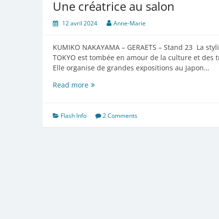
Une créatrice au salon
12 avril 2024
Anne-Marie
KUMIKO NAKAYAMA – GERAETS – Stand 23 La stylist
TOKYO est tombée en amour de la culture et des tr
Elle organise de grandes expositions au Japon…
Une
Read more
créatrice
au
salon
Flash Info
2 Comments