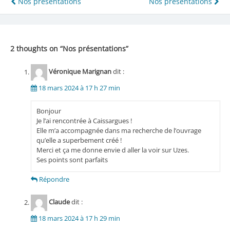
Navigation
Nos présentations
Nos présentations
de
l’article
2 thoughts on “
Nos présentations
”
Véronique Marignan
dit :
18 mars 2024 à 17 h 27 min
Bonjour
Je l’ai rencontrée à Caissargues !
Elle m’a accompagnée dans ma recherche de l’ouvrage
qu’elle a superbement créé !
Merci et ça me donne envie d aller la voir sur Uzes.
Ses points sont parfaits
Répondre
Claude
dit :
18 mars 2024 à 17 h 29 min