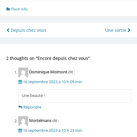
Flash Info
Navigation
Depuis chez vous
Une sortie
de
l’article
2 thoughts on “
Encore depuis chez vous
”
Dominique Moimont
dit :
16 septembre 2023 à 10 h 09 min
Une beauté !
Répondre
Mortelmans
dit :
16 septembre 2023 à 10 h 23 min