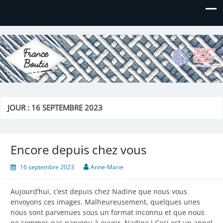
France Boutis
Le site de France Boutis
JOUR :
16 SEPTEMBRE 2023
Encore depuis chez vous
16 septembre 2023
Anne-Marie
Aujourd’hui, c’est depuis chez Nadine que nous vous
envoyons ces images. Malheureusement, quelques unes
nous sont parvenues sous un format inconnu et que nous
ne sommes pas parvenu à ouvrir. Nadine ! Ceci est un appel