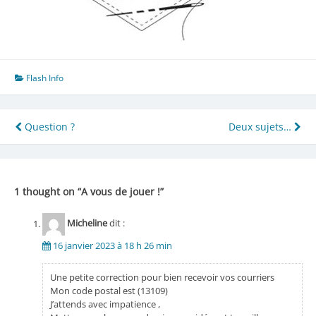
Flash Info
Navigation
Question ?
Deux sujets…
de
l’article
1 thought on “
A vous de jouer !
”
Micheline
dit :
16 janvier 2023 à 18 h 26 min
Une petite correction pour bien recevoir vos courriers
Mon code postal est (13109)
J’attends avec impatience ,