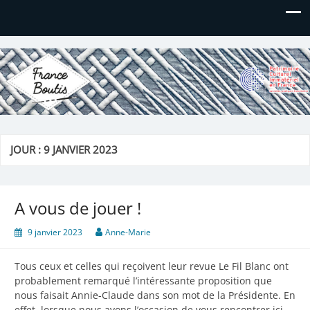
France Boutis
Le site de France Boutis
JOUR :
9 JANVIER 2023
A vous de jouer !
9 janvier 2023
Anne-Marie
Tous ceux et celles qui reçoivent leur revue Le Fil Blanc ont
probablement remarqué l’intéressante proposition que
nous faisait Annie-Claude dans son mot de la Présidente. En
effet, lorsque nous avons l’occasion de vous rencontrer ici