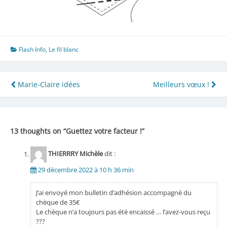
Flash Info
,
Le fil blanc
Navigation
Marie-Claire idées
Meilleurs vœux !
de
l’article
13 thoughts on “
Guettez votre facteur !
”
THIERRRY Michèle
dit :
29 décembre 2022 à 10 h 36 min
J’ai envoyé mon bulletin d’adhésion accompagné du
chèque de 35€
Le chèque n’a toujours pas été encaissé … l’avez-vous reçu
???