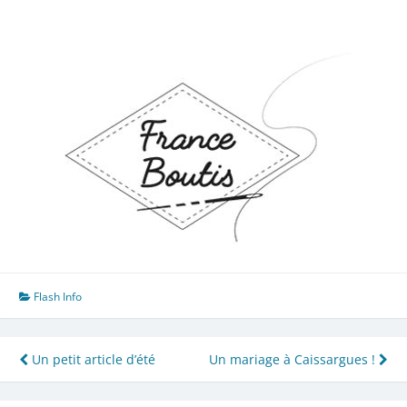
Flash Info
Navigation
Un petit article d’été
Un mariage à Caissargues !
de