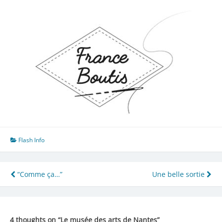
Flash Info
Navigation
“Comme ça…”
Une belle sortie
de
l’article
4 thoughts on “
Le musée des arts de Nantes
”