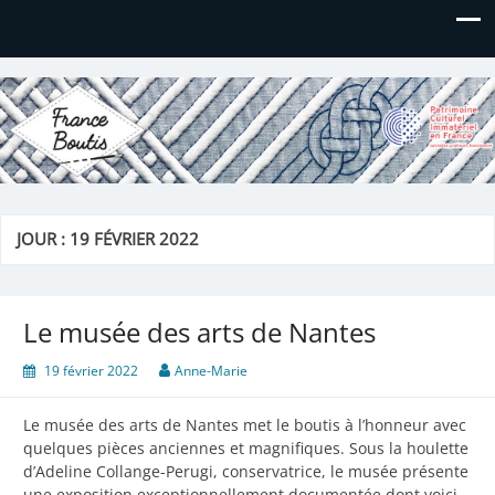
France Boutis
Le site de France Boutis
JOUR :
19 FÉVRIER 2022
Le musée des arts de Nantes
19 février 2022
Anne-Marie
Le musée des arts de Nantes met le boutis à l’honneur avec
quelques pièces anciennes et magnifiques. Sous la houlette
d’Adeline Collange-Perugi, conservatrice, le musée présente
une exposition exceptionnellement documentée dont voici