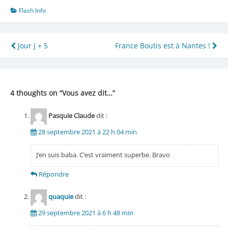
Flash Info
Navigation
Jour J + 5
France Boutis est à Nantes !
de
l’article
4 thoughts on “
Vous avez dit…
”
Pasquie Claude
dit :
28 septembre 2021 à 22 h 04 min
J’en suis baba. C’est vraiment superbe. Bravo
Répondre
quaquie
dit :
29 septembre 2021 à 6 h 48 min