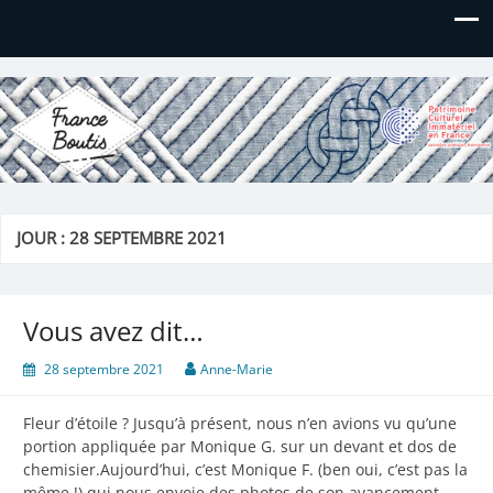
France Boutis
Le site de France Boutis
JOUR :
28 SEPTEMBRE 2021
Vous avez dit…
28 septembre 2021
Anne-Marie
Fleur d’étoile ? Jusqu’à présent, nous n’en avions vu qu’une
portion appliquée par Monique G. sur un devant et dos de
chemisier.Aujourd’hui, c’est Monique F. (ben oui, c’est pas la
même !) qui nous envoie des photos de son avancement….