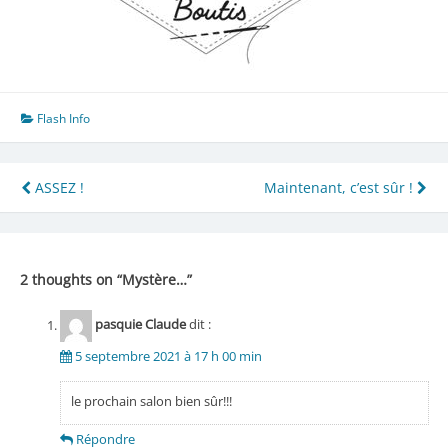
Flash Info
Navigation
ASSEZ !
Maintenant, c’est sûr !
de
l’article
2 thoughts on “
Mystère…
”
pasquie Claude
dit :
5 septembre 2021 à 17 h 00 min
le prochain salon bien sûr!!!
Répondre