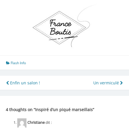
Flash Info
Navigation
Enfin un salon !
Un vermiculé
de
l’article
4 thoughts on “
Inspiré d’un piqué marseillais
”
Christiane
dit :