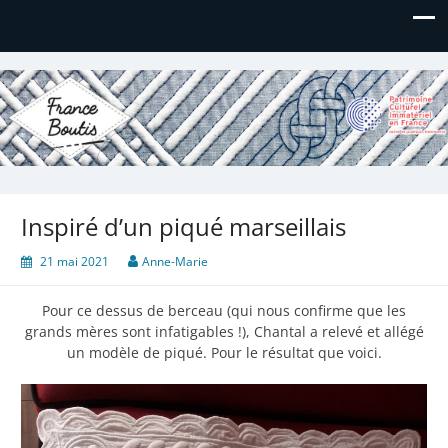
France Boutis
Le site de France Boutis
Inspiré d’un piqué marseillais
21 mai 2021
Anne-Marie
Pour ce dessus de berceau (qui nous confirme que les
grands mères sont infatigables !), Chantal a relevé et allégé
un modèle de piqué. Pour le résultat que voici.