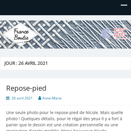
France Boutis
Le site de France Boutis
JOUR :
26 AVRIL 2021
Repose-pied
26 avril 2021
Anne-Marie
Une seule photo pour le repose-pied de Nicole. Mais quelle
photo ! Quelques détails, pour le régal des yeux Il y a fort à
parier que le dessin est une création personnelle ou une
inspiration d’après modèle. Merci beaucoup Nicole…