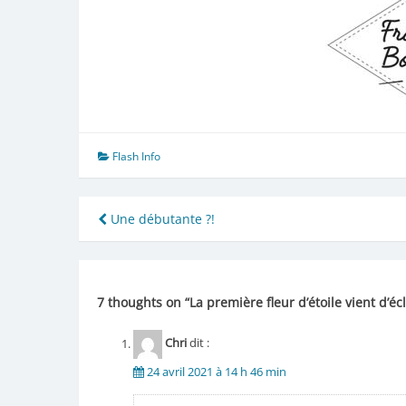
Flash Info
Navigation
Une débutante ?!
de
l’article
7 thoughts on “
La première fleur d’étoile vient d’é
Chri
dit :
24 avril 2021 à 14 h 46 min