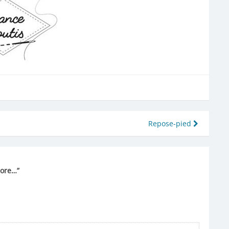
Repose-pied
clore…
”