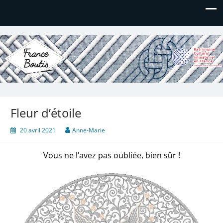
France Boutis
Le site de France Boutis
Fleur d’étoile
20 avril 2021
Anne-Marie
Vous ne l’avez pas oubliée, bien sûr !