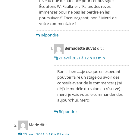
niveau que de patience pour cet ouvrage !
Écoutons W. Faulkner : “Faites des rêves
immenses pour ne pas les perdre en les
poursuivant” Encourageant, non ? Merci de
votre commentaire !
Répondre
Bernadette Buvat
dit :
21 avril 2021 à 12 h 03 min
Bon ….ben …..je craque en espérant
pouvoir faire un stage ou avoir des
conseils avant de le commencer ( j’ai
déjà le modèle du salon en réserve)
merci je vais vous le commander dès
aujourd’hui. Merci
Répondre
Marie
dit :
20 avril 2021 à 13 h 01 min