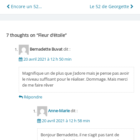
Navigation
Encore un 52…
Le 52 de Georgette
de
l’article
7 thoughts on “
Fleur d’étoile
”
Bernadette Buvat
dit :
20 avril 2021 à 12 h 50 min
Magnifique un de plus que j’adore mais je pense pas avoir
le niveau suffisant pour le réaliser. Dommage. Mais merci
de me faire rêver
Répondre
Anne-Marie
dit :
20 avril 2021 à 12 h 58 min
Bonjour Bernadette, il ne s’agit pas tant de