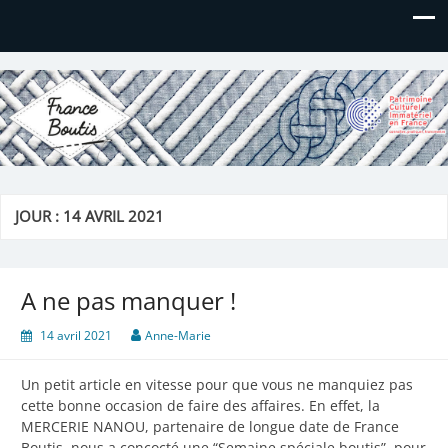
France Boutis
Le site de France Boutis
JOUR :
14 AVRIL 2021
A ne pas manquer !
14 avril 2021
Anne-Marie
Un petit article en vitesse pour que vous ne manquiez pas
cette bonne occasion de faire des affaires. En effet, la
MERCERIE NANOU, partenaire de longue date de France
Boutis, nous a concocté une “Semaine spéciale boutis”, pour