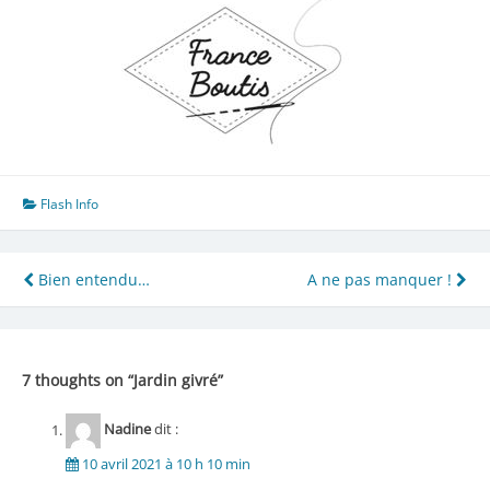
Flash Info
Navigation
Bien entendu…
A ne pas manquer !
de
l’article
7 thoughts on “
Jardin givré
”
Nadine
dit :
10 avril 2021 à 10 h 10 min