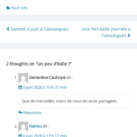
Flash Info
Navigation
Samedi 6 juin à Caissargues
Une fort belle journée à
Caissargues
de
l’article
2 thoughts on “
Un peu d’Italie ?
”
Geneviève Cauhopé
dit :
5 juin 2026 à 10 h 37 min
Que de merveilles, merci de nous les avoir partagées.
Répondre
Nanou
dit :
6 juin 2026 à 17 h 12 min