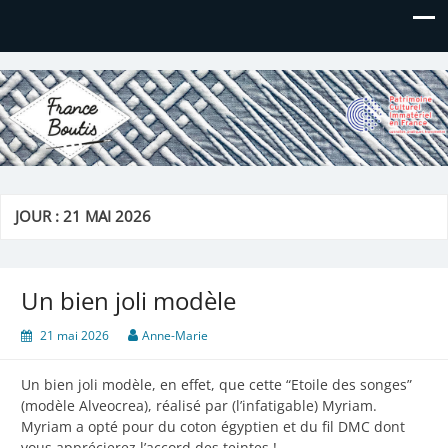
France Boutis
Le site de France Boutis
JOUR :
21 MAI 2026
Un bien joli modèle
21 mai 2026
Anne-Marie
Un bien joli modèle, en effet, que cette “Etoile des songes”
(modèle Alveocrea), réalisé par (l’infatigable) Myriam.
Myriam a opté pour du coton égyptien et du fil DMC dont
vous apprécierez l’accord des teintes !