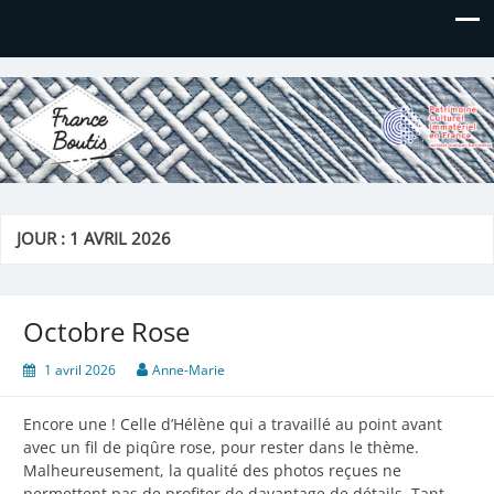
France Boutis
Le site de France Boutis
JOUR :
1 AVRIL 2026
Octobre Rose
1 avril 2026
Anne-Marie
Encore une ! Celle d’Hélène qui a travaillé au point avant
avec un fil de piqûre rose, pour rester dans le thème.
Malheureusement, la qualité des photos reçues ne
permettent pas de profiter de davantage de détails. Tant